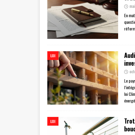
mai
En mat
questio
réform
Audi
LOI
inve
oct
Le pay
l’inté
loi Cli
énergé
Trot
LOI
bouc