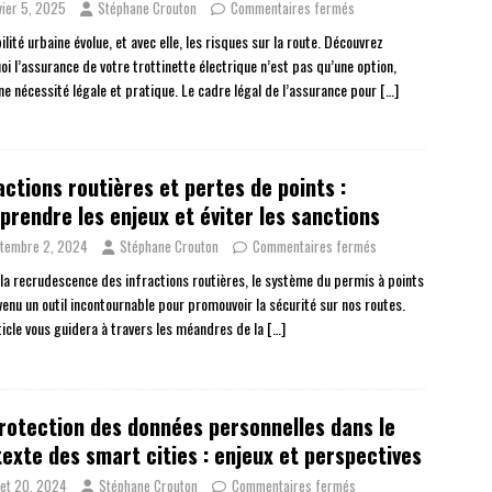
vier 5, 2025
Stéphane Crouton
Commentaires fermés
lité urbaine évolue, et avec elle, les risques sur la route. Découvrez
oi l’assurance de votre trottinette électrique n’est pas qu’une option,
ne nécessité légale et pratique. Le cadre légal de l’assurance pour
[…]
actions routières et pertes de points :
rendre les enjeux et éviter les sanctions
tembre 2, 2024
Stéphane Crouton
Commentaires fermés
 la recrudescence des infractions routières, le système du permis à points
venu un outil incontournable pour promouvoir la sécurité sur nos routes.
ticle vous guidera à travers les méandres de la
[…]
rotection des données personnelles dans le
exte des smart cities : enjeux et perspectives
llet 20, 2024
Stéphane Crouton
Commentaires fermés