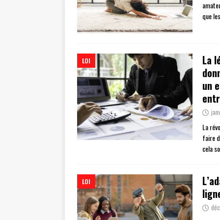
amateu
que le
La l
LOI
donn
un e
entr
jan
La rév
faire 
cela s
L’ad
LOI
lign
déc