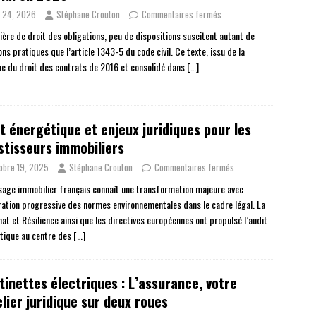
 24, 2026
Stéphane Crouton
Commentaires fermés
ière de droit des obligations, peu de dispositions suscitent autant de
ns pratiques que l’article 1343-5 du code civil. Ce texte, issu de la
e du droit des contrats de 2016 et consolidé dans
[…]
t énergétique et enjeux juridiques pour les
stisseurs immobiliers
obre 19, 2025
Stéphane Crouton
Commentaires fermés
sage immobilier français connaît une transformation majeure avec
gration progressive des normes environnementales dans le cadre légal. La
mat et Résilience ainsi que les directives européennes ont propulsé l’audit
tique au centre des
[…]
tinettes électriques : L’assurance, votre
lier juridique sur deux roues