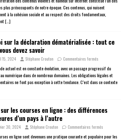
ifération des contenus violents et haineux sur Internet constitue l’un des
les plus préoccupants de notre époque. Ces contenus, qui nuisent
ent à la cohésion sociale et au respect des droits fondamentaux,
ent
[…]
oi sur la déclaration dématérialisée : tout ce
vous devez savoir
il 15, 2024
Stéphane Crouton
Commentaires fermés
de actuel est en constante évolution, avec un passage progressif du
 au numérique dans de nombreux domaines. Les obligations légales et
entaires ne font pas exception à cette tendance. C’est dans ce contexte
 sur les courses en ligne : des différences
ures d’un pays à l’autre
vier 30, 2024
Stéphane Crouton
Commentaires fermés
urses en ligne sont devenues une pratique courante et populaire pour les