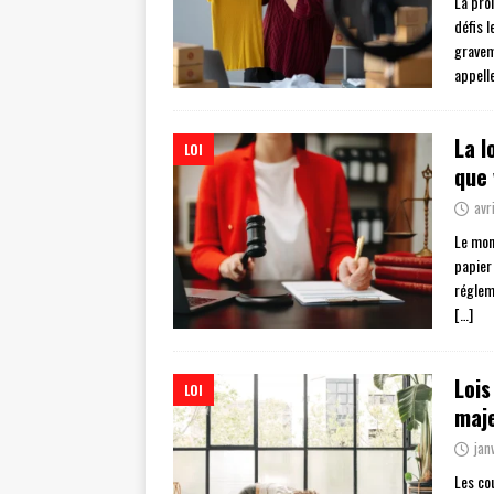
La prol
défis 
gravem
appell
La l
LOI
que 
avr
Le mon
papier
réglem
[…]
Lois
LOI
maje
jan
Les co