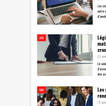
Les sma
notre q
d’amél
Légi
LOI
mati
cruc
jui
Le sou
d’assur
des as
Les 
LOI
reno
jui