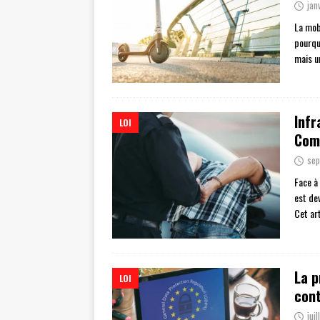
jan
La mobi
pourqu
mais u
Infr
LOI
Comp
sep
Face à
est de
Cet ar
La p
LOI
cont
jui