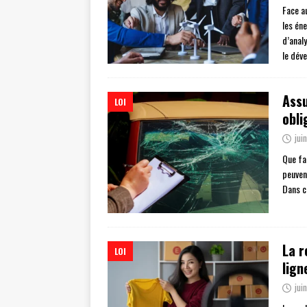
Face au
les én
d’anal
le dév
Assu
LOI
obli
jui
Que fa
peuvent
Dans c
La r
LOI
lign
jui