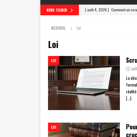
[ août 4, 2026 ]
Comment un scrut
NEWS TICKER
[ juillet 31, 2026 ]
Lettre de clotu
ACCUEIL
Loi
[ juillet 27, 2026 ]
Scrutateur ag 
Loi
[ juillet 23, 2026 ]
Les différentes
[ août 8, 2026 ]
7 choses à inclur
Scru
LOI
jui
La dés
formal
réalité
[…]
Pour
LOI
cruc