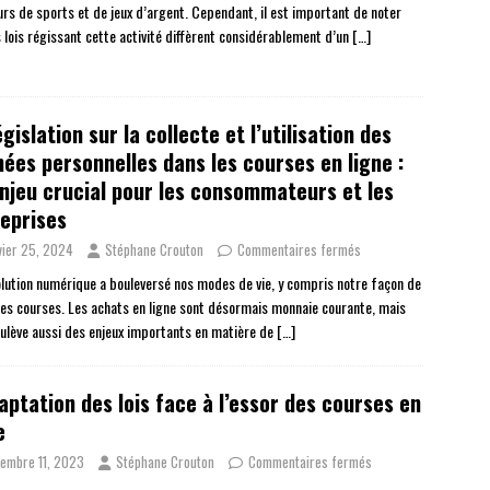
rs de sports et de jeux d’argent. Cependant, il est important de noter
s lois régissant cette activité diffèrent considérablement d’un
[…]
égislation sur la collecte et l’utilisation des
ées personnelles dans les courses en ligne :
njeu crucial pour les consommateurs et les
eprises
vier 25, 2024
Stéphane Crouton
Commentaires fermés
olution numérique a bouleversé nos modes de vie, y compris notre façon de
des courses. Les achats en ligne sont désormais monnaie courante, mais
oulève aussi des enjeux importants en matière de
[…]
aptation des lois face à l’essor des courses en
e
embre 11, 2023
Stéphane Crouton
Commentaires fermés