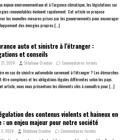
x enjeux environnementaux et à l’urgence climatique, les législations sur
ergies renouvelables évoluent rapidement. Cet article se propose
yser les nouvelles mesures prises par les gouvernements pour encourager
eloppement des énergies propres
[…]
rance auto et sinistre à l’étranger :
gations et conseils
n 21, 2024
Stéphane Crouton
Commentaires fermés
ire en cas de sinistre automobile survenant à l’étranger ? Les démarches
 être complexes et les obligations légales différentes selon les pays.
et article, nous vous présentons les éléments clés à connaître pour
[…]
égulation des contenus violents et haineux en
e : un enjeu majeur pour notre société
n 2, 2024
Stéphane Crouton
Commentaires fermés