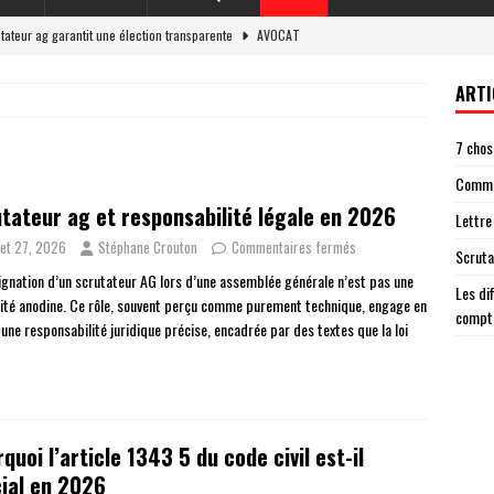
ateur ag garantit une élection transparente
AVOCAT
re de compte un modèle pour vous inspirer
JURIDIQUE
ARTI
et responsabilité légale en 2026
LOI
7 chos
 situations nécessitant une lettre de cloture de compte
ENTREPRISE
Commen
e dans votre lettre de cloture de compte
JURIDIQUE
tateur ag et responsabilité légale en 2026
Lettre
llet 27, 2026
Stéphane Crouton
Commentaires fermés
Scruta
ignation d’un scrutateur AG lors d’une assemblée générale n’est pas une
Les di
ité anodine. Ce rôle, souvent perçu comme purement technique, engage en
compt
 une responsabilité juridique précise, encadrée par des textes que la loi
quoi l’article 1343 5 du code civil est-il
ial en 2026