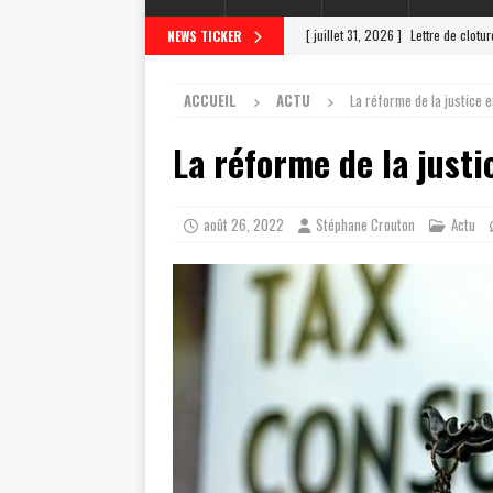
[ juillet 31, 2026 ]
Lettre de clotu
NEWS TICKER
[ juillet 27, 2026 ]
Scrutateur ag 
ACCUEIL
ACTU
La réforme de la justice 
[ juillet 23, 2026 ]
Les différentes
La réforme de la just
[ juillet 19, 2026 ]
Le scrutateur a
[ août 4, 2026 ]
Comment un scrut
août 26, 2022
Stéphane Crouton
Actu