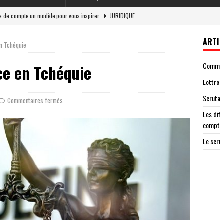
re de compte un modèle pour vous inspirer
JURIDIQUE
et responsabilité légale en 2026
LOI
ARTI
en Tchéquie
 situations nécessitant une lettre de cloture de compte
ENTREPRISE
Commen
ice en Tchéquie
g : un acteur essentiel de la démocratie
JURIDIQUE
Lettre
ateur ag garantit une élection transparente
AVOCAT
Scruta
Commentaires fermés
Les di
compt
Le scr