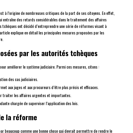
st à l’origine de nombreuses critiques de la part de ses citoyens. En effet,
qui entraîne des retards considérables dans le traitement des affaires
ités tchèques ont décidé d’entreprendre une série de réformes visant à
article explique en détail les principales mesures proposées par les
re.
osées par les autorités tchèques
our améliorer le système judiciaire. Parmi ces mesures, citons :
tion des cas judiciaires.
met aux juges et aux procureurs d’être plus précis et efficaces.
 traiter les affaires urgentes et importantes.
ndante chargée de superviser l’application des lois.
de la réforme
 par beaucoup comme une bonne chose qui devrait permettre de rendre le