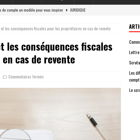
re de compte un modèle pour vous inspirer
JURIDIQUE
et responsabilité légale en 2026
LOI
ARTI
re et les conséquences fiscales pour les propriétaires en cas de revente
 situations nécessitant une lettre de cloture de compte
ENTREPRISE
Commen
 et les conséquences fiscales
g : un acteur essentiel de la démocratie
JURIDIQUE
Lettre
ateur ag garantit une élection transparente
AVOCAT
s en cas de revente
Scruta
Les di
Commentaires fermés
compt
Le scr