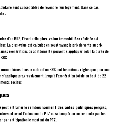
solidaire sont susceptibles de revendre leur logement. Dans ce cas,
te :
adre d’un BRS, l’éventuelle
plus-value immobilière
réalisée est
aux. La plus-value est calculée en soustrayant le prix de vente au prix
rtaines exonérations ou abattements peuvent s’appliquer selon la durée de
u BRS.
es immobilières dans le cadre d’un BRS suit les mêmes règles que pour une
n s’applique progressivement jusqu’à l’exonération totale au bout de 22
vements sociaux.
ques
S peut entraîner le
remboursement des aides publiques
perçues,
e intervient avant l’échéance du PTZ ou si l’acquéreur ne respecte pas les
er par anticipation le montant du PTZ.