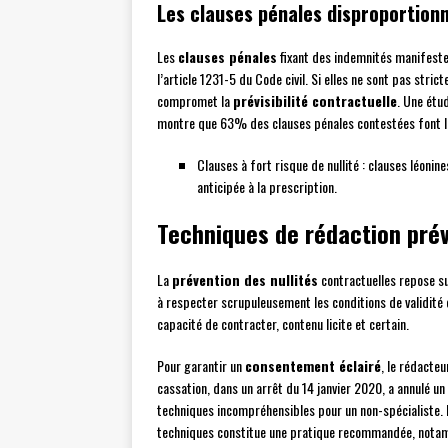
Les clauses pénales disproportion
Les
clauses pénales
fixant des indemnités manifestem
l’article 1231-5 du Code civil. Si elles ne sont pas stric
compromet la
prévisibilité contractuelle
. Une étu
montre que 63% des clauses pénales contestées font l’ob
Clauses à fort risque de nullité : clauses léonin
anticipée à la prescription.
Techniques de rédaction prév
La
prévention des nullités
contractuelles repose su
à respecter scrupuleusement les conditions de validité 
capacité de contracter, contenu licite et certain.
Pour garantir un
consentement éclairé
, le rédacteu
cassation, dans un arrêt du 14 janvier 2020, a annulé un
techniques incompréhensibles pour un non-spécialiste. L
techniques constitue une pratique recommandée, nota