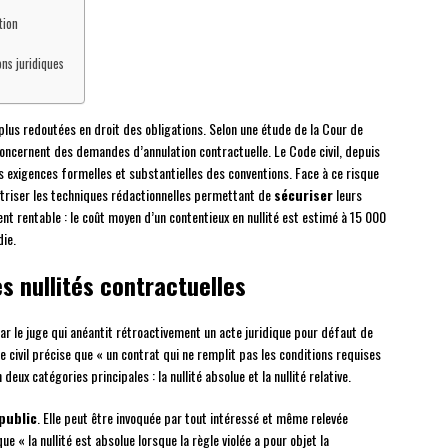
tion
ns juridiques
s plus redoutées en droit des obligations. Selon une étude de la Cour de
ncernent des demandes d’annulation contractuelle. Le Code civil, depuis
s exigences formelles et substantielles des conventions. Face à ce risque
triser les techniques rédactionnelles permettant de
sécuriser
leurs
nt rentable : le coût moyen d’un contentieux en nullité est estimé à 15 000
die.
s nullités contractuelles
ar le juge qui anéantit rétroactivement un acte juridique pour défaut de
e civil précise que « un contrat qui ne remplit pas les conditions requises
deux catégories principales : la nullité absolue et la nullité relative.
 public
. Elle peut être invoquée par tout intéressé et même relevée
que « la nullité est absolue lorsque la règle violée a pour objet la