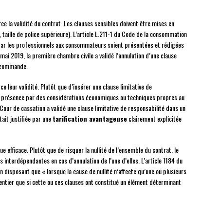
e la validité du contrat. Les clauses sensibles doivent être mises en
 taille de police supérieure). L’article L.211-1 du Code de la consommation
 par les professionnels aux consommateurs soient présentées et rédigées
ai 2019, la première chambre civile a validé l’annulation d’une clause
e commande.
e leur validité. Plutôt que d’insérer une clause limitative de
 sa présence par des considérations économiques ou techniques propres au
 Cour de cassation a validé une clause limitative de responsabilité dans un
ait justifiée par une
tarification avantageuse
clairement explicitée
e efficace. Plutôt que de risquer la nullité de l’ensemble du contrat, le
 interdépendantes en cas d’annulation de l’une d’elles. L’article 1184 du
 en disposant que « lorsque la cause de nullité n’affecte qu’une ou plusieurs
t entier que si cette ou ces clauses ont constitué un élément déterminant