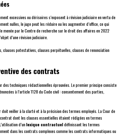
nées
ent excessives ou dérisoires s’exposent à révision judiciaire en vertu de
tement nulles, le juge peut les réduire ou les augmenter d’office, ce qui
de menée par le Centre de recherche sur le droit des affaires en 2022
jet d’une révision judiciaire.
es, clauses potestatives, clauses perpétuelles, clauses de renonciation
entive des contrats
r des techniques rédactionnelles éprouvées. Le premier principe consiste
énoncées à l’article 1128 du Code civil : consentement des parties,
r doit veiller à la clarté et à la précision des termes employés. La Cour de
 contrat dont les clauses essentielles étaient rédigées en termes
’utilisation d’un
lexique contractuel
définissant les termes
mment dans les contrats complexes comme les contrats informatiques ou