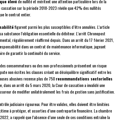
sque élevé
de nullité et méritent une attention particulière lors de la
de cassation sur la période 2018-2023 révèle que 42% des nullités
e le contrat entier.
sabilité
figurent parmi les plus susceptibles d’être annulées. L’article
 sa substance l’obligation essentielle du débiteur. L’arrêt Chronopost
mental, régulièrement réaffirmé depuis. Dans un arrêt du 17 février 2021,
e responsabilité dans un contrat de maintenance informatique, jugeant
re de garantir la continuité du service.
c des consommateurs ou des non-professionnels présentent un risque
ute non écrites les clauses créant un déséquilibre significatif entre les
lauses abusives recense plus de 750
recommandations sectorielles
, dans un arrêt du 5 mars 2020, la Cour de cassation a invalidé une
ssureur de modifier unilatéralement les frais de gestion sans justification.
ntrôle judiciaire rigoureux. Pour être valides, elles doivent être limitées
gitime à protéger, et assorties d’une contrepartie financière. La chambre
l 2022, a rappelé que l’absence d’une seule de ces conditions entraîne la