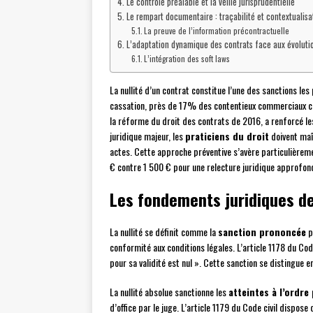
Le contrôle préalable et la veille jurisprudentielle
Le rempart documentaire : traçabilité et contextualisa
La preuve de l’information précontractuelle
L’adaptation dynamique des contrats face aux évolutio
L’intégration des soft laws
La nullité d’un contrat constitue l’une des sanctions le
cassation, près de 17% des contentieux commerciaux co
la réforme du droit des contrats de 2016, a renforcé le
juridique majeur, les
praticiens du droit
doivent maî
actes. Cette approche préventive s’avère particulièreme
€ contre 1 500 € pour une relecture juridique approfon
Les fondements juridiques de
La nullité se définit comme la
sanction prononcée
p
conformité aux conditions légales. L’article 1178 du Cod
pour sa validité est nul ». Cette sanction se distingue en 
La nullité absolue sanctionne les
atteintes à l’ordre
d’office par le juge. L’article 1179 du Code civil dispose 