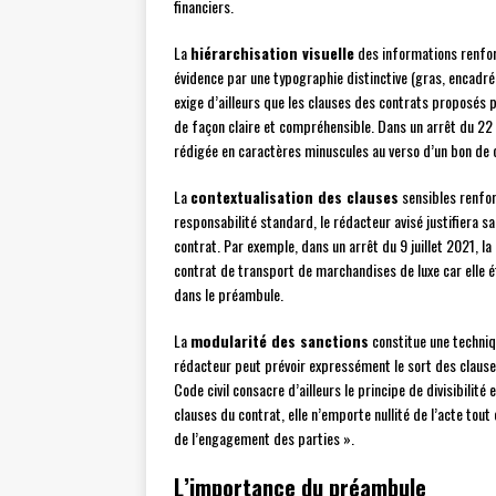
financiers.
La
hiérarchisation visuelle
des informations renforc
évidence par une typographie distinctive (gras, encadré,
exige d’ailleurs que les clauses des contrats proposés
de façon claire et compréhensible. Dans un arrêt du 22 m
rédigée en caractères minuscules au verso d’un bon d
La
contextualisation des clauses
sensibles renforc
responsabilité standard, le rédacteur avisé justifiera
contrat. Par exemple, dans un arrêt du 9 juillet 2021, la
contrat de transport de marchandises de luxe car elle ét
dans le préambule.
La
modularité des sanctions
constitue une techniqu
rédacteur peut prévoir expressément le sort des clauses
Code civil consacre d’ailleurs le principe de divisibilité
clauses du contrat, elle n’emporte nullité de l’acte tou
de l’engagement des parties ».
L’importance du préambule