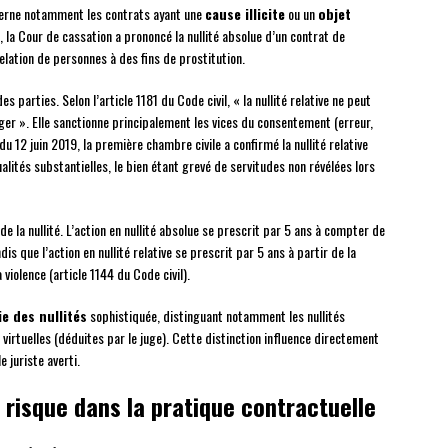
ncerne notamment les contrats ayant une
cause illicite
ou un
objet
 la Cour de cassation a prononcé la nullité absolue d’un contrat de
elation de personnes à des fins de prostitution.
es parties. Selon l’article 1181 du Code civil, « la nullité relative ne peut
ger ». Elle sanctionne principalement les vices du consentement (erreur,
 du 12 juin 2019, la première chambre civile a confirmé la nullité relative
alités substantielles, le bien étant grevé de servitudes non révélées lors
de la nullité. L’action en nullité absolue se prescrit par 5 ans à compter de
dis que l’action en nullité relative se prescrit par 5 ans à partir de la
 violence (article 1144 du Code civil).
ie des nullités
sophistiquée, distinguant notamment les nullités
 virtuelles (déduites par le juge). Cette distinction influence directement
 juriste averti.
à risque dans la pratique contractuelle