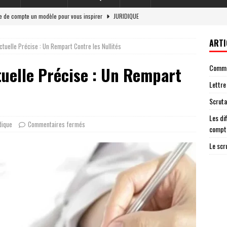
re de compte un modèle pour vous inspirer
JURIDIQUE
et responsabilité légale en 2026
LOI
ARTI
tuelle Précise : Un Rempart Contre les Nullités
 situations nécessitant une lettre de cloture de compte
ENTREPRISE
Commen
uelle Précise : Un Rempart
g : un acteur essentiel de la démocratie
JURIDIQUE
Lettre
ateur ag garantit une élection transparente
AVOCAT
Scruta
Les di
dique
Commentaires fermés
compt
Le scr