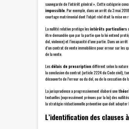
sauvegarde de l’intérêt général ». Cette catégorie co
impossible
. Par exemple, dans un arrêt du 3 mai 2018,
courtage matrimonial dont l’objet réel était la mise en r
La nullité relative protège les
intérêts particuliers
d
être demandée que par la partie que la loi entend proté
dol, violence) et l’incapacité d’une partie. Dans un arrêt
d’un contrat de vente immobilière pour erreur sur les qu
de la vente.
Les
délais de prescription
diffèrent selon la nature 
la conclusion du contrat (article 2224 du Code civil), tan
découverte de l’erreur ou du dol, ou de la cessation de la
La jurisprudence a progressivement élaboré une
théor
textuelles (expressément prévues par la loi) des nullités
la stratégie rédactionnelle préventive que doit adopter le
L’identification des clauses 