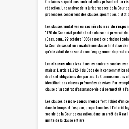
Certaines stipulations contractuelles présentent un
ri
rédaction. Une analyse de la jurisprudence de la Cour 
prononcées concernent des clauses spécifiques plutôt qu
Les clauses limitatives ou
exonératoires de respon
1170 du Code civil prohibe toute clause qui priverait de
(Cass. com., 22 octobre 1996) a posé ce principe fonda
la Cour de cassation a invalidé une clause limitative d
qu’elle vidait de sa substance l’engagement du prestatai
Les
clauses abusives
dans les contrats conclus ave
majeur. L’article L.212-1 du Code de la consommation rép
droits et obligations des parties. La Commission des c
identifiant des clauses présumées abusives. Par exemple
clause d’un contrat d’assurance-vie qui permettait à l’a
Les clauses de
non-concurrence
font l’objet d’un co
dans le temps et l’espace, proportionnées à l’intérêt lé
sociale de la Cour de cassation, dans un arrêt du 8 avri
nullité de la clause entière.