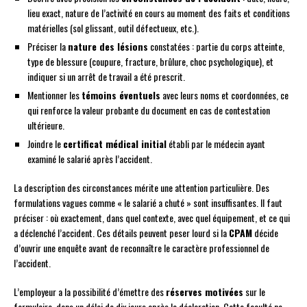
lieu exact, nature de l’activité en cours au moment des faits et conditions
matérielles (sol glissant, outil défectueux, etc.).
Préciser la
nature des lésions
constatées : partie du corps atteinte,
type de blessure (coupure, fracture, brûlure, choc psychologique), et
indiquer si un arrêt de travail a été prescrit.
Mentionner les
témoins éventuels
avec leurs noms et coordonnées, ce
qui renforce la valeur probante du document en cas de contestation
ultérieure.
Joindre le
certificat médical initial
établi par le médecin ayant
examiné le salarié après l’accident.
La description des circonstances mérite une attention particulière. Des
formulations vagues comme « le salarié a chuté » sont insuffisantes. Il faut
préciser : où exactement, dans quel contexte, avec quel équipement, et ce qui
a déclenché l’accident. Ces détails peuvent peser lourd si la
CPAM
décide
d’ouvrir une enquête avant de reconnaître le caractère professionnel de
l’accident.
L’employeur a la possibilité d’émettre des
réserves motivées
sur le
formulaire, dans un délai de dix jours après la déclaration. Cette faculté ne