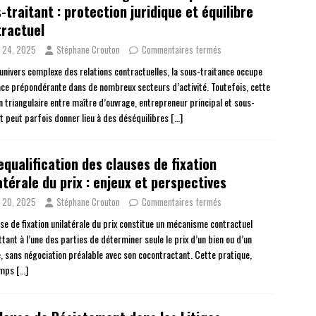
-traitant : protection juridique et équilibre
ractuel
 24, 2025
Stéphane Crouton
Commentaires fermés
’univers complexe des relations contractuelles, la sous-traitance occupe
ace prépondérante dans de nombreux secteurs d’activité. Toutefois, cette
on triangulaire entre maître d’ouvrage, entrepreneur principal et sous-
nt peut parfois donner lieu à des déséquilibres
[…]
equalification des clauses de fixation
atérale du prix : enjeux et perspectives
 20, 2025
Stéphane Crouton
Commentaires fermés
use de fixation unilatérale du prix constitue un mécanisme contractuel
tant à l’une des parties de déterminer seule le prix d’un bien ou d’un
e, sans négociation préalable avec son cocontractant. Cette pratique,
emps
[…]