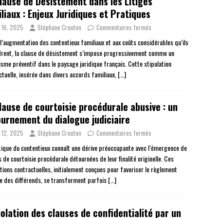
lause de Désistement dans les Litiges
liaux : Enjeux Juridiques et Pratiques
 16, 2025
Stéphane Crouton
Commentaires fermés
 l’augmentation des contentieux familiaux et aux coûts considérables qu’ils
rent, la clause de désistement s’impose progressivement comme un
sme préventif dans le paysage juridique français. Cette stipulation
ctuelle, insérée dans divers accords familiaux,
[…]
lause de courtoisie procédurale abusive : un
urnement du dialogue judiciaire
 12, 2025
Stéphane Crouton
Commentaires fermés
tique du contentieux connaît une dérive préoccupante avec l’émergence de
 de courtoisie procédurale détournées de leur finalité originelle. Ces
ations contractuelles, initialement conçues pour favoriser le règlement
e des différends, se transforment parfois
[…]
iolation des clauses de confidentialité par un