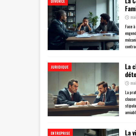
La C
DIVORCE
Fami
mai
Face à
engend
mécani
contra
La c
JURIDIQUE
déto
mai
La pra
clauses
stipul
amiabl
La v
ENTREPRISE