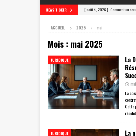
[ août 4, 2026 ]
Comment un scrut
NEWS TICKER
[ juillet 31, 2026 ]
Lettre de clotu
ACCUEIL
2025
mai
[ juillet 27, 2026 ]
Scrutateur ag 
Mois :
mai 2025
[ juillet 23, 2026 ]
Les différentes
[ août 8, 2026 ]
7 choses à inclur
La D
JURIDIQUE
Réso
Suc
mai
La coe
contra
Cette 
résolu
La n
JURIDIQUE