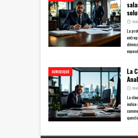
sala
solu
mai
La pro
entrep
démiss
exposé
La C
JURIDIQUE
Anal
mai
La cla
indice
commer
questi