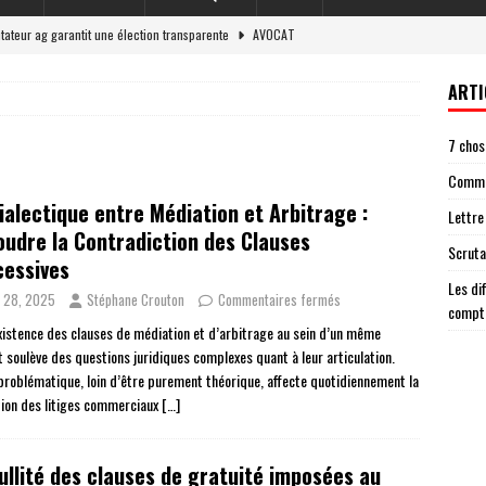
ateur ag garantit une élection transparente
AVOCAT
re de compte un modèle pour vous inspirer
JURIDIQUE
ARTI
et responsabilité légale en 2026
LOI
7 chos
 situations nécessitant une lettre de cloture de compte
ENTREPRISE
Commen
e dans votre lettre de cloture de compte
JURIDIQUE
ialectique entre Médiation et Arbitrage :
Lettre
udre la Contradiction des Clauses
Scruta
cessives
Les di
 28, 2025
Stéphane Crouton
Commentaires fermés
compt
xistence des clauses de médiation et d’arbitrage au sein d’un même
t soulève des questions juridiques complexes quant à leur articulation.
problématique, loin d’être purement théorique, affecte quotidiennement la
tion des litiges commerciaux
[…]
ullité des clauses de gratuité imposées au