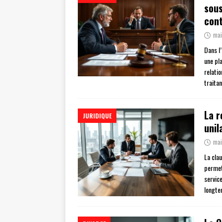
sous
cont
mai
Dans l
une pl
relati
traita
La r
JURIDIQUE
unil
mai
La cla
permet
servic
longt