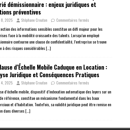
rié démissionnaire : enjeux juridiques et
tions préventives
 8, 2025
Stéphane Crouton
Commentaires fermés
tection des informations sensibles constitue un défi majeur pour les
rises face à la mobilité croissante des talents. Lorsqu’un employé
ionnaire contourne une clause de confidentialité, l’entreprise se trouve
e à des risques considérables
[…]
lause d’Échelle Mobile Caduque en Location :
yse Juridique et Conséquences Pratiques
 4, 2025
Stéphane Crouton
Commentaires fermés
use d’échelle mobile, dispositif d’indexation automatique des loyers sur un
 de référence, constitue un mécanisme fondamental dans les baux
ciaux et d’habitation. Toutefois, sa validité juridique peut être remise en
on dans diverses
[…]