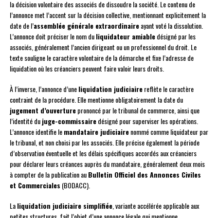
la décision volontaire des associés de dissoudre la société. Le contenu de
l’annonce met l’accent sur la décision collective, mentionnant explicitement la
date de l’
assemblée générale extraordinaire
ayant voté la dissolution.
L’annonce doit préciser le nom du
liquidateur amiable
désigné par les
associés, généralement l’ancien dirigeant ou un professionnel du droit. Le
texte souligne le caractère volontaire de la démarche et fixe l’adresse de
liquidation où les créanciers peuvent faire valoir leurs droits.
À l’inverse, l’annonce d’une
liquidation judiciaire
reflète le caractère
contraint de la procédure. Elle mentionne obligatoirement la date du
jugement d’ouverture
prononcé par le tribunal de commerce, ainsi que
l’identité du
juge-commissaire
désigné pour superviser les opérations.
L’annonce identifie le
mandataire judiciaire
nommé comme liquidateur par
le tribunal, et non choisi par les associés. Elle précise également la période
d’observation éventuelle et les délais spécifiques accordés aux créanciers
pour déclarer leurs créances auprès du mandataire, généralement deux mois
à compter de la publication au
Bulletin Officiel des Annonces Civiles
et Commerciales
(BODACC).
La
liquidation judiciaire simplifiée
, variante accélérée applicable aux
petites structures, fait l’objet d’une annonce légale qui mentionne