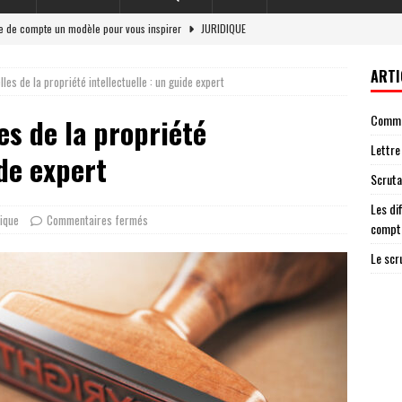
re de compte un modèle pour vous inspirer
JURIDIQUE
et responsabilité légale en 2026
LOI
ARTI
les de la propriété intellectuelle : un guide expert
 situations nécessitant une lettre de cloture de compte
ENTREPRISE
Commen
es de la propriété
g : un acteur essentiel de la démocratie
JURIDIQUE
Lettre
ateur ag garantit une élection transparente
AVOCAT
ide expert
Scruta
Les di
dique
Commentaires fermés
compt
Le scr