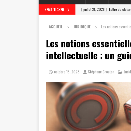
[ juillet 31, 2026 ]
Lettre de clotu
NEWS TICKER
[ juillet 27, 2026 ]
Scrutateur ag 
ACCUEIL
JURIDIQUE
Les notions essentiel
[ juillet 23, 2026 ]
Les différentes
Les notions essentiell
[ juillet 19, 2026 ]
Le scrutateur a
[ août 4, 2026 ]
Comment un scrut
intellectuelle : un gu
octobre 15, 2023
Stéphane Crouton
Juri