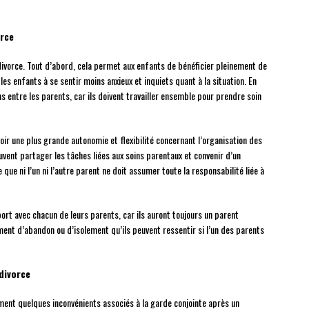
orce
 divorce. Tout d’abord, cela permet aux enfants de bénéficier pleinement de
es enfants à se sentir moins anxieux et inquiets quant à la situation. En
ns entre les parents, car ils doivent travailler ensemble pour prendre soin
ir une plus grande autonomie et flexibilité concernant l’organisation des
uvent partager les tâches liées aux soins parentaux et convenir d’un
 que ni l’un ni l’autre parent ne doit assumer toute la responsabilité liée à
ort avec chacun de leurs parents, car ils auront toujours un parent
iment d’abandon ou d’isolement qu’ils peuvent ressentir si l’un des parents
divorce
ment quelques inconvénients associés à la garde conjointe après un