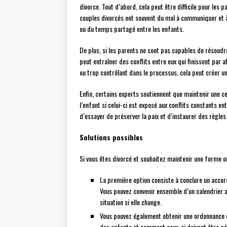
divorce. Tout d’abord, cela peut être difficile pour les
couples divorcés ont souvent du mal à communiquer et à t
ou du temps partagé entre les enfants.
De plus, si les parents ne sont pas capables de résoud
peut entraîner des conflits entre eux qui finissent par
ou trop contrôlant dans le processus, cela peut créer un
Enfin, certains experts soutiennent que maintenir une c
l’enfant si celui-ci est exposé aux conflits constants en
d’essayer de préserver la paix et d’instaurer des règle
Solutions possibles
Si vous êtes divorcé et souhaitez maintenir une forme ou 
La première option consiste à conclure un accord
Vous pouvez convenir ensemble d’un calendrier 
situation si elle change.
Vous pouvez également obtenir une ordonnance d
des enfants et comment ceux-ci doivent être gé