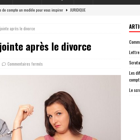
re de compte un modèle pour vous inspirer
JURIDIQUE
et responsabilité légale en 2026
LOI
ARTI
jointe après le divorce
 situations nécessitant une lettre de cloture de compte
ENTREPRISE
Commen
jointe après le divorce
g : un acteur essentiel de la démocratie
JURIDIQUE
Lettre
ateur ag garantit une élection transparente
AVOCAT
Scruta
Commentaires fermés
Les di
compt
Le scr