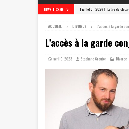
[ juillet 31, 2026 ]
Lettre de clotu
NEWS TICKER
[ juillet 27, 2026 ]
Scrutateur ag 
ACCUEIL
DIVORCE
L’accès à la garde con
[ juillet 23, 2026 ]
Les différentes
L’accès à la garde con
[ juillet 19, 2026 ]
Le scrutateur a
[ août 4, 2026 ]
Comment un scrut
avril 9, 2023
Stéphane Crouton
Divorce