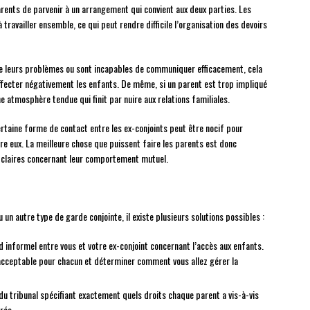
 parents de parvenir à un arrangement qui convient aux deux parties. Les
ravailler ensemble, ce qui peut rendre difficile l’organisation des devoirs
re leurs problèmes ou sont incapables de communiquer efficacement, cela
 affecter négativement les enfants. De même, si un parent est trop impliqué
e atmosphère tendue qui finit par nuire aux relations familiales.
ertaine forme de contact entre les ex-conjoints peut être nocif pour
tre eux. La meilleure chose que puissent faire les parents est donc
s claires concernant leur comportement mutuel.
un autre type de garde conjointe, il existe plusieurs solutions possibles :
 informel entre vous et votre ex-conjoint concernant l’accès aux enfants.
acceptable pour chacun et déterminer comment vous allez gérer la
u tribunal spécifiant exactement quels droits chaque parent a vis-à-vis
rés.