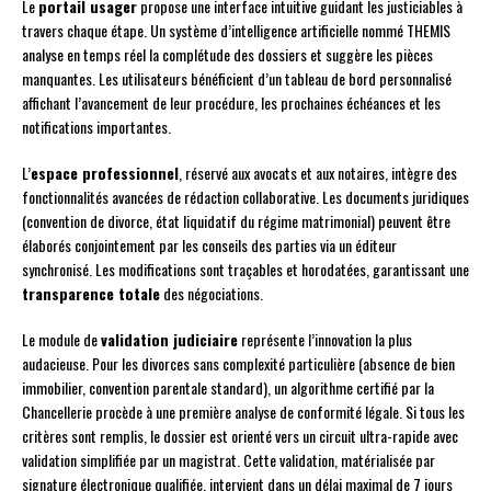
Le
portail usager
propose une interface intuitive guidant les justiciables à
travers chaque étape. Un système d’intelligence artificielle nommé THEMIS
analyse en temps réel la complétude des dossiers et suggère les pièces
manquantes. Les utilisateurs bénéficient d’un tableau de bord personnalisé
affichant l’avancement de leur procédure, les prochaines échéances et les
notifications importantes.
L’
espace professionnel
, réservé aux avocats et aux notaires, intègre des
fonctionnalités avancées de rédaction collaborative. Les documents juridiques
(convention de divorce, état liquidatif du régime matrimonial) peuvent être
élaborés conjointement par les conseils des parties via un éditeur
synchronisé. Les modifications sont traçables et horodatées, garantissant une
transparence totale
des négociations.
Le module de
validation judiciaire
représente l’innovation la plus
audacieuse. Pour les divorces sans complexité particulière (absence de bien
immobilier, convention parentale standard), un algorithme certifié par la
Chancellerie procède à une première analyse de conformité légale. Si tous les
critères sont remplis, le dossier est orienté vers un circuit ultra-rapide avec
validation simplifiée par un magistrat. Cette validation, matérialisée par
signature électronique qualifiée, intervient dans un délai maximal de 7 jours