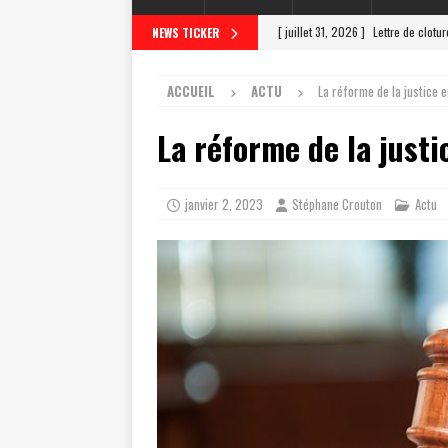
[ juillet 31, 2026 ]
Lettre de clotu
NEWS TICKER
[ juillet 27, 2026 ]
Scrutateur ag 
ACCUEIL
ACTU
La réforme de la justice e
[ juillet 23, 2026 ]
Les différentes
La réforme de la justi
[ juillet 19, 2026 ]
Le scrutateur a
[ août 4, 2026 ]
Comment un scrut
janvier 2, 2023
Stéphane Crouton
Actu