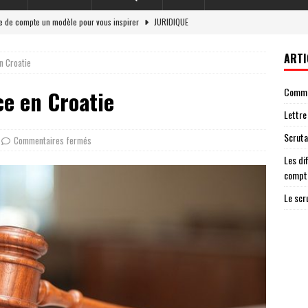
re de compte un modèle pour vous inspirer
JURIDIQUE
et responsabilité légale en 2026
LOI
ARTI
n Croatie
 situations nécessitant une lettre de cloture de compte
ENTREPRISE
Commen
ce en Croatie
g : un acteur essentiel de la démocratie
JURIDIQUE
Lettre
ateur ag garantit une élection transparente
AVOCAT
Scruta
Commentaires fermés
Les di
compt
Le scr