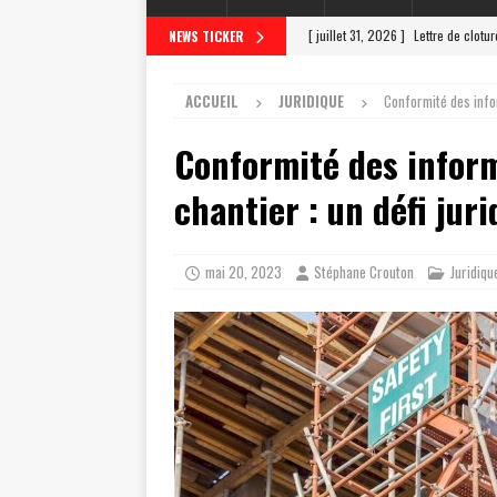
[ juillet 31, 2026 ]
Lettre de clotu
NEWS TICKER
[ juillet 27, 2026 ]
Scrutateur ag 
ACCUEIL
JURIDIQUE
Conformité des infor
[ juillet 23, 2026 ]
Les différentes
Conformité des inform
[ juillet 19, 2026 ]
Le scrutateur a
[ août 4, 2026 ]
Comment un scrut
chantier : un défi jur
mai 20, 2023
Stéphane Crouton
Juridiqu