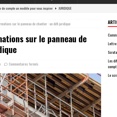
re de compte un modèle pour vous inspirer
JURIDIQUE
et responsabilité légale en 2026
LOI
ARTI
mations sur le panneau de chantier : un défi juridique
 situations nécessitant une lettre de cloture de compte
ENTREPRISE
Commen
ations sur le panneau de
g : un acteur essentiel de la démocratie
JURIDIQUE
Lettre
ateur ag garantit une élection transparente
AVOCAT
idique
Scruta
Les di
e
Commentaires fermés
compt
Le scr