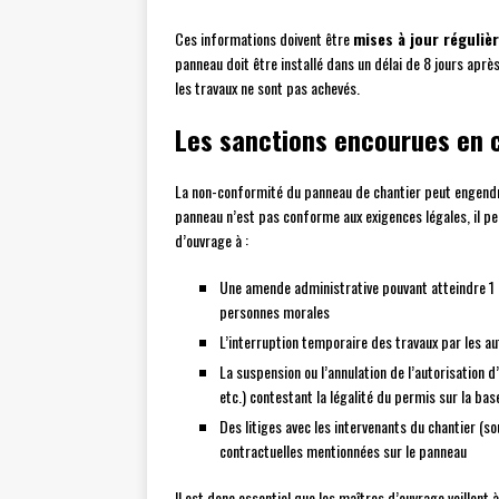
Ces informations doivent être
mises à jour réguliè
panneau doit être installé dans un délai de 8 jours aprè
les travaux ne sont pas achevés.
Les sanctions encourues en 
La non-conformité du panneau de chantier peut engendre
panneau n’est pas conforme aux exigences légales, il 
d’ouvrage à :
Une amende administrative pouvant atteindre 1 
personnes morales
L’interruption temporaire des travaux par les a
La suspension ou l’annulation de l’autorisation 
etc.) contestant la légalité du permis sur la b
Des litiges avec les intervenants du chantier (s
contractuelles mentionnées sur le panneau
Il est donc essentiel que les maîtres d’ouvrage veillent