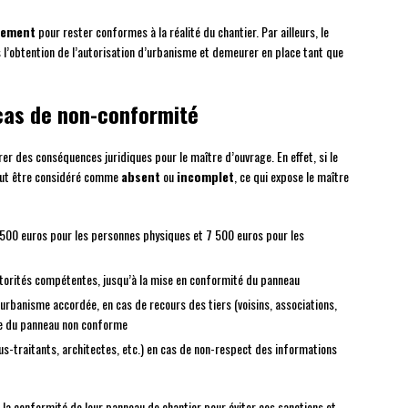
rement
pour rester conformes à la réalité du chantier. Par ailleurs, le
s l’obtention de l’autorisation d’urbanisme et demeurer en place tant que
cas de non-conformité
r des conséquences juridiques pour le maître d’ouvrage. En effet, si le
peut être considéré comme
absent
ou
incomplet
, ce qui expose le maître
500 euros pour les personnes physiques et 7 500 euros pour les
utorités compétentes, jusqu’à la mise en conformité du panneau
d’urbanisme accordée, en cas de recours des tiers (voisins, associations,
ase du panneau non conforme
ous-traitants, architectes, etc.) en cas de non-respect des informations
 à la conformité de leur panneau de chantier pour éviter ces sanctions et